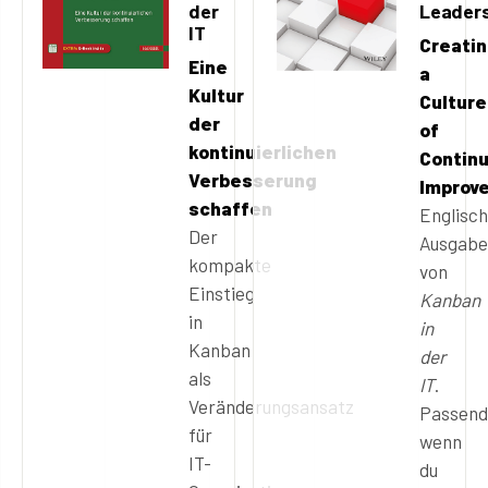
der
Leader
IT
Creati
Eine
a
Kultur
Culture
der
of
kontinuierlichen
Contin
Verbesserung
Improv
schaffen
Englisc
Der
Ausgabe
kompakte
von
Einstieg
Kanban
in
in
Kanban
der
als
IT
.
Veränderungsansatz
Passend
für
wenn
IT-
du