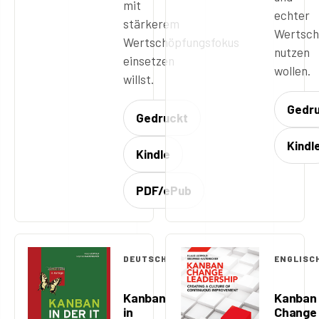
mit
echter
stärkerem
Wertsch
Wertschöpfungsfokus
nutzen
einsetzen
wollen.
willst.
Gedr
Gedruckt
Kindl
Kindle
PDF/ePub
DEUTSCH
ENGLISC
Kanban
Kanban
in
Change