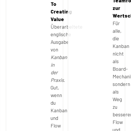
Teamfo
To
zur
Creating
Wertsc
Value
Für
Überarbeitete
alle,
englische
die
Ausgabe
Kanban
von
nicht
Kanban
als
in
Board-
der
Mechani
Praxis
.
sondern
Gut,
als
wenn
Weg
du
zu
Kanban
besser
und
Flow
Flow
und