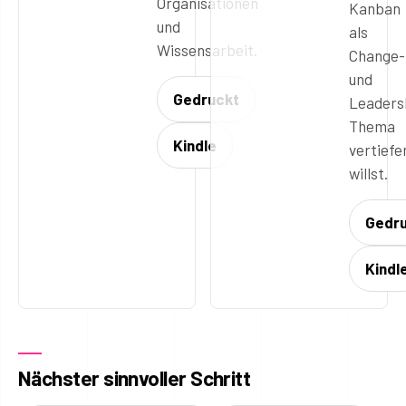
Organisationen
Kanban
und
als
Wissensarbeit.
Change-
und
Gedruckt
Leaders
Thema
Kindle
vertiefe
willst.
Gedr
Kindl
Nächster sinnvoller Schritt