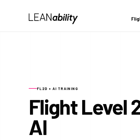
Fli
FL2D + AI TRAINING
Flight Level 
AI