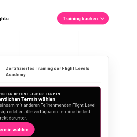
ghts
Training buchen
Zertifiziertes Training der Flight Levels
Academy
HSTER ÖFFENTLICHER TERMIN
entlichen Termin wählen
insam mit anderen Teilnehmenden Flight Level
sign erleben. Alle verfügbaren Termine findest
irekt darunter.
ermin wählen