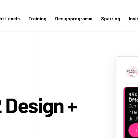
ght Levels
Training
Designprogramm
Sparring
Insi
NÄC
2 Design +
Öff
Geme
2 De
du d
T