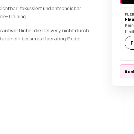
ichtbar, fokussiert und entscheidbar
FL2D
ie-Training.
Flex
Kein
ntwortliche, die Delivery nicht durch
flex
durch ein besseres Operating Model.
F
Auch