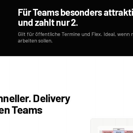
Für Teams besonders attrakti
und zahlt nur 2.
Gilt für öffentliche Termine und Flex. Ideal, wenn
arbeiten sollen.
neller. Delivery
hen Teams