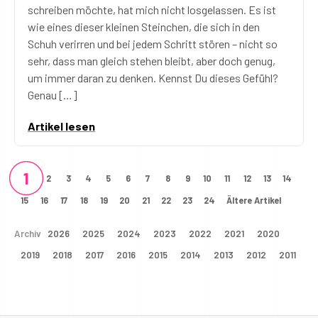
schreiben möchte, hat mich nicht losgelassen. Es ist
wie eines dieser kleinen Steinchen, die sich in den
Schuh verirren und bei jedem Schritt stören – nicht so
sehr, dass man gleich stehen bleibt, aber doch genug,
um immer daran zu denken. Kennst Du dieses Gefühl?
Genau […]
Artikel lesen
1
2
3
4
5
6
7
8
9
10
11
12
13
14
15
16
17
18
19
20
21
22
23
24
Ältere Artikel
Archiv
2026
2025
2024
2023
2022
2021
2020
2019
2018
2017
2016
2015
2014
2013
2012
2011