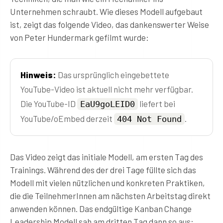
Unternehmen schraubt. Wie dieses Modell aufgebaut
ist, zeigt das folgende Video, das dankenswerter Weise
von Peter Hundermark gefilmt wurde:
Hinweis:
Das ursprünglich eingebettete
YouTube-Video ist aktuell nicht mehr verfügbar.
Die YouTube-ID
liefert bei
EaU9goLEID0
YouTube/oEmbed derzeit
.
404 Not Found
Das Video zeigt das initiale Modell, am ersten Tag des
Trainings. Während des der drei Tage füllte sich das
Modell mit vielen nützlichen und konkreten Praktiken,
die die TeilnehmerInnen am nächsten Arbeitstag direkt
anwenden können. Das endgültige Kanban Change
Leadership Modell sah am dritten Tag dann so aus: