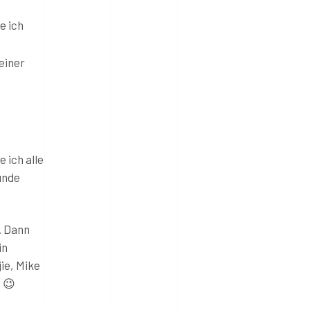
e ich
einer
 ich alle
unde
. Dann
in
ie, Mike
 😉