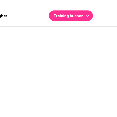
ghts
Training buchen