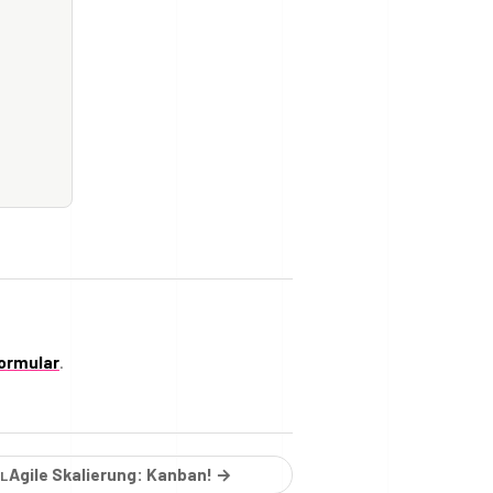
ormular
.
Agile Skalierung: Kanban! →
EL