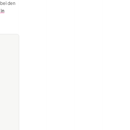
 bei den
in