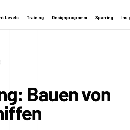
ght Levels
Training
Designprogramm
Sparring
Insi
ng: Bauen von
iffen