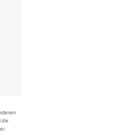
iedenen
 die
er,