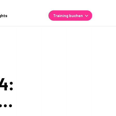
ghts
Training buchen
4:
,…