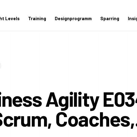
ght Levels
Training
Designprogramm
Sparring
Insi
ness Agility E03
Scrum, Coaches