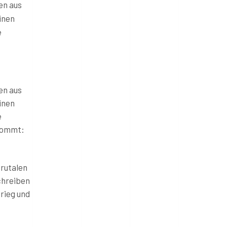
en aus
inen
e
en aus
inen
e
 kommt:
brutalen
chreiben
Krieg und