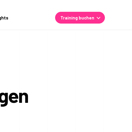
ghts
Training buchen
ngen