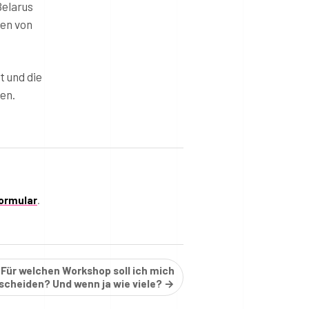
Belarus
nen von
t und die
en.
ormular
.
Für welchen Workshop soll ich mich
scheiden? Und wenn ja wie viele? →