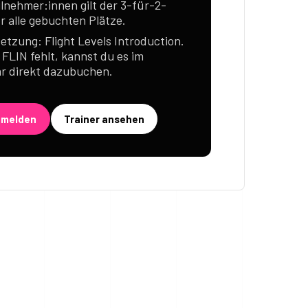
ilnehmer:innen gilt der 3-für-2-
ür alle gebuchten Plätze.
etzung: Flight Levels Introduction.
r FLIN fehlt, kannst du es im
r direkt dazubuchen.
nmelden
Trainer ansehen