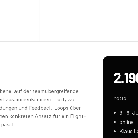
2.1
 Ebene, auf der teamübergreifende
netto
eit zusammenkommen: Dort, wo
eidungen und Feedback-Loops über
6.–9. Ju
nen konkreten Ansatz für ein Flight-
online
 passt.
Klaus L