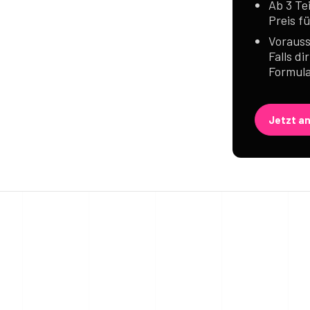
Ab 3 Te
Preis f
Vorauss
Falls di
Formula
Jetzt a