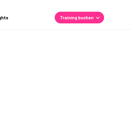
ghts
Training buchen