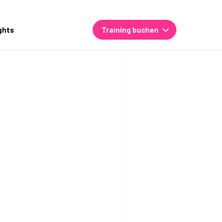
ghts
Training buchen