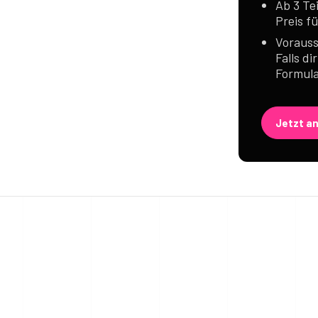
Ab 3 Te
Preis f
Vorauss
Falls di
Formula
Jetzt a