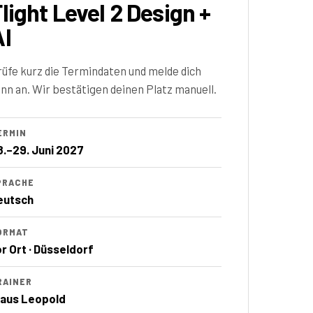
light Level 2 Design +
AI
rüfe kurz die Termindaten und melde dich
nn an. Wir bestätigen deinen Platz manuell.
ERMIN
8.–29. Juni 2027
PRACHE
eutsch
ORMAT
or Ort · Düsseldorf
RAINER
laus Leopold