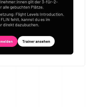
ilnehmer:innen gilt der 3-für-2-
ür alle gebuchten Plätze.
etzung: Flight Levels Introduction.
r FLIN fehlt, kannst du es im
r direkt dazubuchen.
nmelden
Trainer ansehen