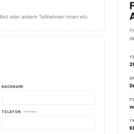
F
bst oder andere Teilnehmer:innen ein.
P
da
T
2
S
D
NACHNAME
F
v
TELEFON
OPTIONAL
T
K