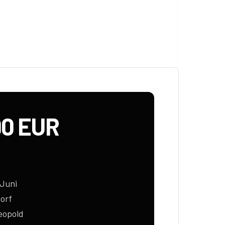
90 EUR
 Juni
orf
eopold