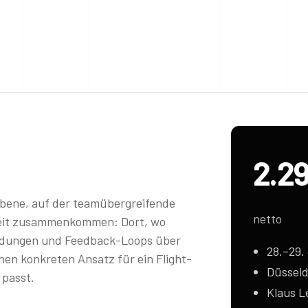
2.2
 Ebene, auf der teamübergreifende
netto
eit zusammenkommen: Dort, wo
eidungen und Feedback-Loops über
28.–29.
nen konkreten Ansatz für ein Flight-
Düsseld
 passt.
Klaus L