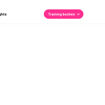
ghts
Training buchen