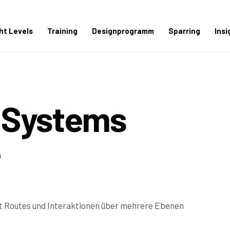
ght Levels
Training
Designprogramm
Sparring
Insi
s Systems
e
ght Routes und Interaktionen über mehrere Ebenen