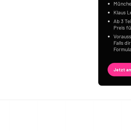
Münch
Klaus L
Ab 3 Te
Preis f
Vorauss
Falls di
Formula
Jetzt a