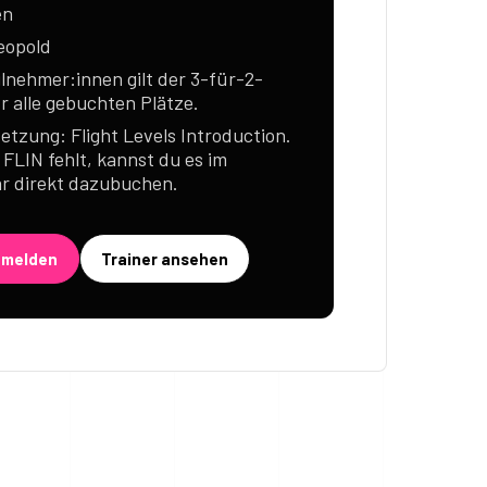
en
eopold
ilnehmer:innen gilt der 3-für-2-
ür alle gebuchten Plätze.
etzung: Flight Levels Introduction.
r FLIN fehlt, kannst du es im
r direkt dazubuchen.
nmelden
Trainer ansehen