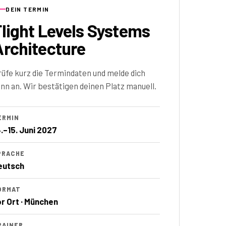
DEIN TERMIN
Flight Levels Systems
Architecture
rüfe kurz die Termindaten und melde dich
nn an. Wir bestätigen deinen Platz manuell.
ERMIN
4.–15. Juni 2027
PRACHE
eutsch
ORMAT
or Ort · München
RAINER