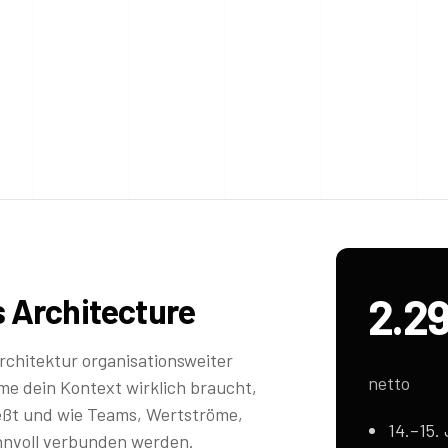
2.2
s Architecture
Architektur organisationsweiter
netto
me dein Kontext wirklich braucht,
ießt und wie Teams, Wertströme,
14.–15.
innvoll verbunden werden.