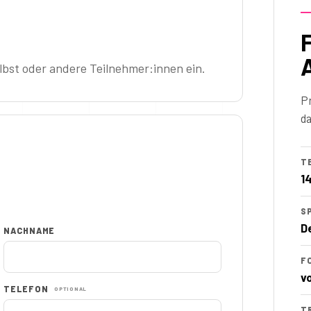
bst oder andere Teilnehmer:innen ein.
P
da
T
1
S
D
NACHNAME
F
v
TELEFON
OPTIONAL
T