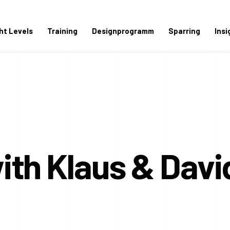
ght Levels
Training
Designprogramm
Sparring
Insi
th Klaus & David