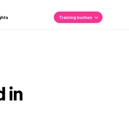
ghts
Training buchen
 in