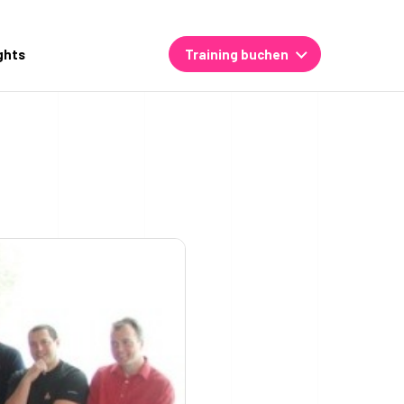
ghts
Training buchen