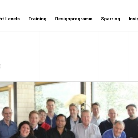
ght Levels
Training
Designprogramm
Sparring
Insi