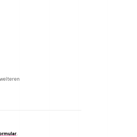
weiteren
ormular
.