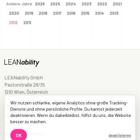
Andere Jahre
2026
2025
2024
2023
2022
2021
2020
2019
2018
2017
2016
2015
2014
2013
2012
2011
LEANability GmbH
Pastorstraße 28/35
1210 Wien, Österreich
Wir nutzen schlanke, eigene Analytics ohne große Tracking-
ANGEBOTE
Dienste und ohne persönliche Profile. Du kannst jederzeit
Flight Levels
deaktivieren. Wenn du dabeibleibst, hilfst du uns, die Website
besser zu machen.
Training
Designprogramm
OK
deaktivieren