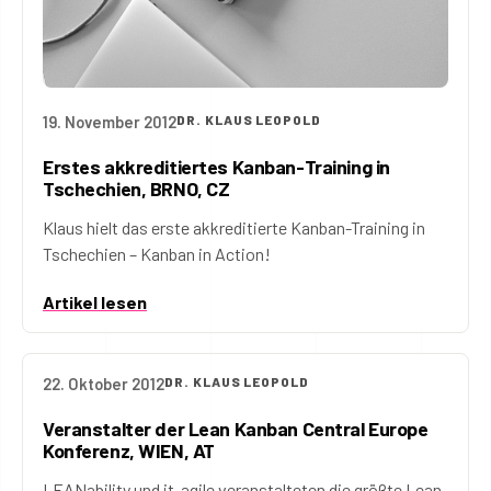
19. November 2012
DR. KLAUS LEOPOLD
Erstes akkreditiertes Kanban-Training in
Tschechien, BRNO, CZ
Klaus hielt das erste akkreditierte Kanban-Training in
Tschechien – Kanban in Action!
Artikel lesen
22. Oktober 2012
DR. KLAUS LEOPOLD
Veranstalter der Lean Kanban Central Europe
Konferenz, WIEN, AT
LEANability und it-agile veranstalteten die größte Lean-