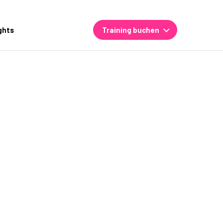
ghts
Training buchen