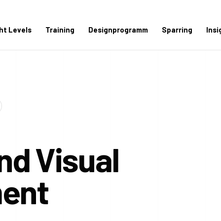
ght Levels
Training
Designprogramm
Sparring
Insi
nd Visual
ent