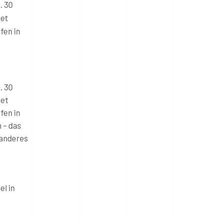
. 30
tet
fen in
. 30
tet
fen in
 – das
 anderes
l in