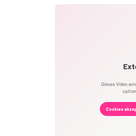
Ext
Dieses Video wird
option
Cookies akzep