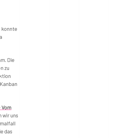
h konnte
a
mm. Die
n zu
ktion
. Kanban
– Vom
 wir uns
malfall
ie das