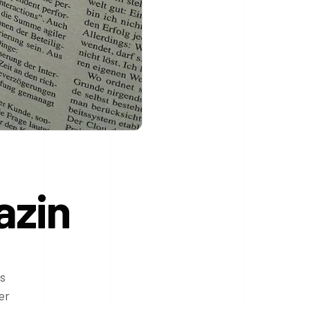
azin
h
as
er