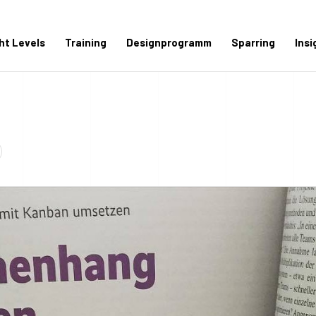
ght Levels
Training
Designprogramm
Sparring
Insi