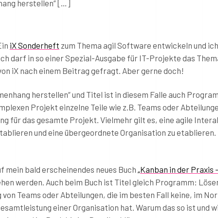
hang herstellen“ […]
Ein
iX Sonderheft
zum Thema agil Software entwickeln und ic
lich darf in so einer Spezial-Ausgabe für IT-Projekte das Them
 von iX nach einem Beitrag gefragt. Aber gerne doch!
menhang herstellen“ und Titel ist in diesem Falle auch Progra
lexen Projekt einzelne Teile wie z.B. Teams oder Abteilunge
g für das gesamte Projekt. Vielmehr gilt es, eine agile Intera
tablieren und eine übergeordnete Organisation zu etablieren
auf mein bald erscheinendes neues Buch
„Kanban in der Praxis 
hen werden. Auch beim Buch ist Titel gleich Programm: Lösen
 von Teams oder Abteilungen, die im besten Fall keine, im Nor
Gesamtleistung einer Organisation hat. Warum das so ist und w