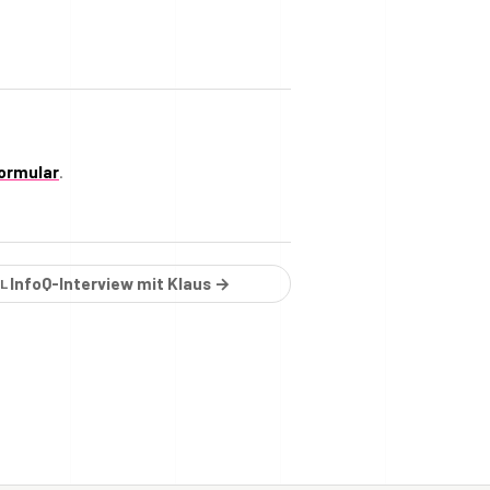
ormular
.
InfoQ-Interview mit Klaus →
EL