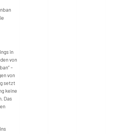
Kanban
ie
ngs in
nden von
nban” –
gen von
g setzt
ng keine
m. Das
ten
ins