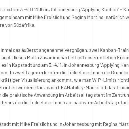
tadt und am 3.-4.11.2016 in Johannesburg “Applying Kanban” – 
gemeinsam mit Mike Freislich und Regina Martins, natürlich w
e von Südafrika.
einmal das äußerst angenehme Vergnügen, zwei Kanban-Traini
 auch dieses Mal in Zusammenarbeit mit unseren lieben Freu
eß es in Kapstadt und am 3.-4.11. in Johannesburg “Applying Ka
: In zwei Tagen erlernten die TeilnehmerInnen die Grundla
kräftigen Visualisierung ankommt, wie man WIP-Limits richti
trieben werden. Ganz nach LEANability-Manier ist das Traini
n die praktische Anwendung im Arbeitsalltag steht im Zentru
teme, die die TeilnehmerInnen am nächsten Arbeitstag star
stadt mit Mike Freislich und in Johannesburg mit Regina Mart