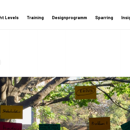
ght Levels
Training
Designprogramm
Sparring
Insi