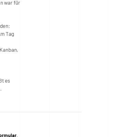
n war für
nden:
Am Tag
 Kanban,
ßt es
.
ormular
.