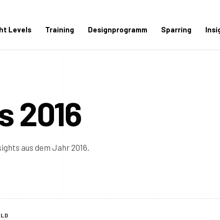
ght Levels
Training
Designprogramm
Sparring
Insi
us 2016
sights aus dem Jahr 2016.
OLD