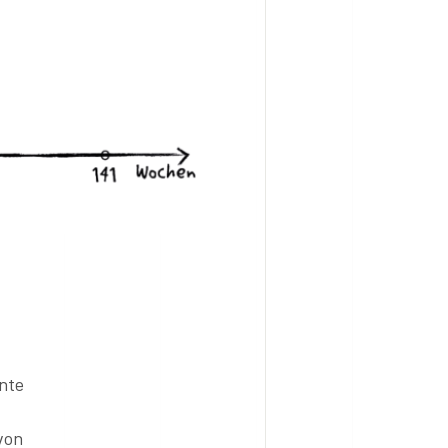
nnte
 von