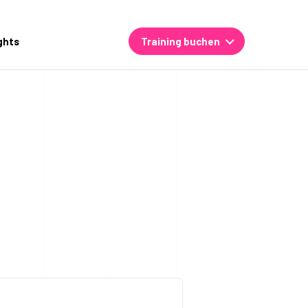
ghts
Training buchen