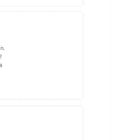
en.
?
a