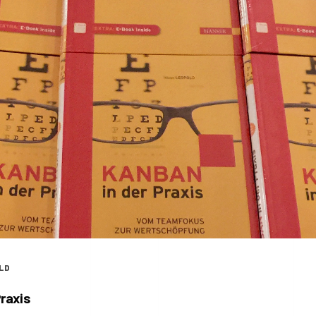
LD
raxis