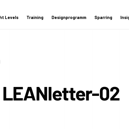
ght Levels
Training
Designprogramm
Sparring
Insi
 LEANletter-02
!