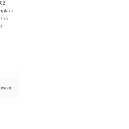
-02
emplare
rten
us