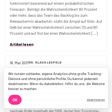
funktioniert basierend auf einem probabilistischen
Forecast: Beträgt die Wahrscheinlichkeit 90 Prozent
oder mehr, dass das Team das Backlog bis zum
Releasetermin abarbeitet, steht die Ampel auf Grün. Auf
Gelb bei einer Wahrscheinlichkeit zwischen 70 und 90
Prozent und auf Rot bei einer Wahrscheinlichkeit […]
Artikel lesen
16. Mai 2017
DR. KLAUS LEOPOLD
Lean Business Agility E011: Backlog
Wir nutzen schlanke, eigene Analytics ohne große Tracking-
Management bei TOP@SBB mit Michael Beyer
Dienste und ohne persönliche Profile. Du kannst jederzeit
deaktivieren. Wenn du dabeibleibst, hilfst du uns, die Website
In Episode 011 von Lean Business Agility bin ich zu Gast
besser zu machen.
bei Michael Beyer von den Schweizerischen
Bundesbahnen (SBB) in Bern und wir unterhalten uns
OK
deaktivieren
über ihr Backlog-Management. Mikes Bereich spielt eine
zentrale Rolle innerhalb der SBB, da bei ihm Topologie-