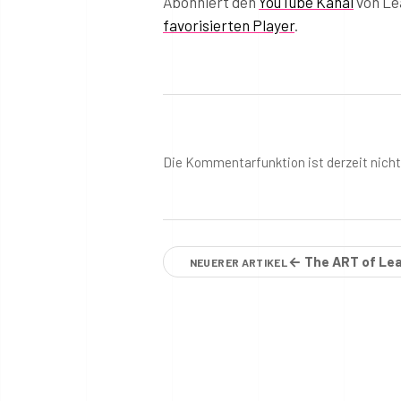
Abonniert den
YouTube Kanal
von Lea
favorisierten Player
.
Die Kommentarfunktion ist derzeit nich
← The ART of Lea
NEUERER ARTIKEL