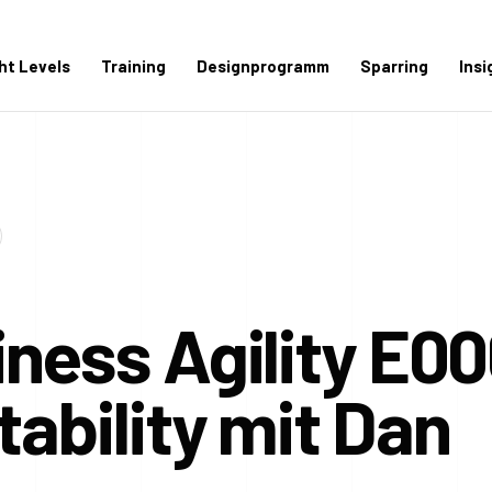
ght Levels
Training
Designprogramm
Sparring
Insi
ness Agility E00
ability mit Dan