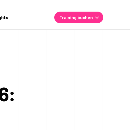
ghts
Training buchen
6: