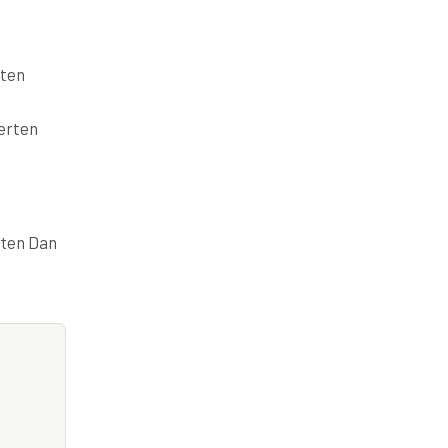
rten
ierten
rten Dan