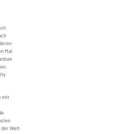
ach
ach
nderen
en Mal
Kanban
ken.
ity
e mit
de
nsten
 der Welt