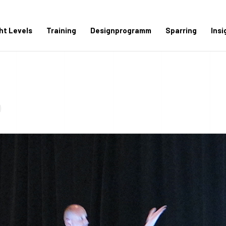
ght Levels
Training
Designprogramm
Sparring
Insi