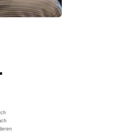
-
ach
ach
nderen