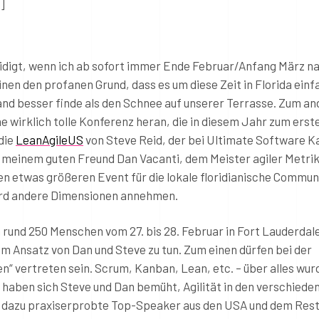
]
leidigt, wenn ich ab sofort immer Ende Februar/Anfang März n
inen den profanen Grund, dass es um diese Zeit in Florida einf
and besser finde als den Schnee auf unserer Terrasse. Zum a
e wirklich tolle Konferenz heran, die in diesem Jahr zum erst
die
LeanAgileUS
von Steve Reid, der bei Ultimate Software 
d meinem guten Freund Dan Vacanti, dem Meister agiler Metri
nen etwas größeren Event für die lokale floridianische Commun
wird andere Dimensionen annehmen.
rund 250 Menschen vom 27. bis 28. Februar in Fort Lauderdal
em Ansatz von Dan und Steve zu tun. Zum einen dürfen bei der
n“ vertreten sein. Scrum, Kanban, Lean, etc. – über alles wur
 haben sich Steve und Dan bemüht, Agilität in den verschiede
 dazu praxiserprobte Top-Speaker aus den USA und dem Rest