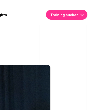
ghts
Training buchen