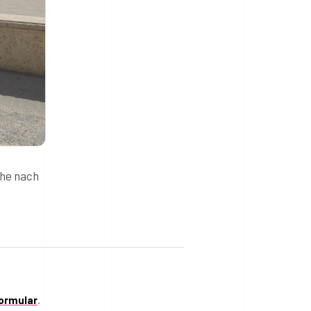
che nach
ormular
.