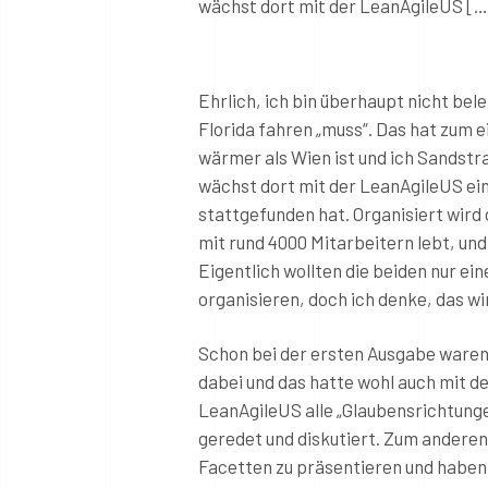
wächst dort mit der LeanAgileUS […
Ehrlich, ich bin überhaupt nicht be
Florida fahren „muss“. Das hat zum e
wärmer als Wien ist und ich Sandstr
wächst dort mit der LeanAgileUS ein
stattgefunden hat. Organisiert wird 
mit rund 4000 Mitarbeitern lebt, un
Eigentlich wollten die beiden nur ei
organisieren, doch ich denke, das 
Schon bei der ersten Ausgabe waren 
dabei und das hatte wohl auch mit d
LeanAgileUS alle „Glaubensrichtunge
geredet und diskutiert. Zum anderen
Facetten zu präsentieren und haben