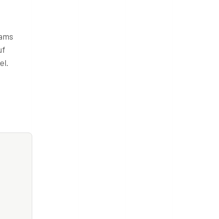
eams
uf
el.