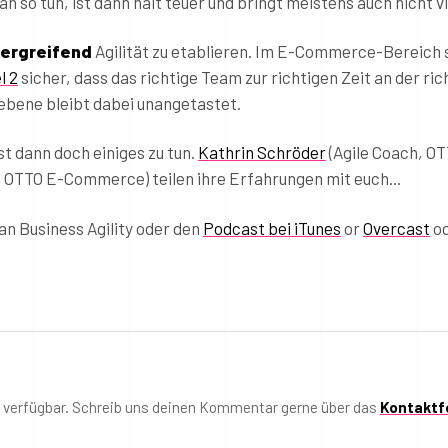
so tun, ist dann halt teuer und bringt meistens auch nicht vi
ergreifend
Agilität zu etablieren. Im E-Commerce-Bereich s
l 2
sicher, dass das richtige Team zur richtigen Zeit an der ric
ebene bleibt dabei unangetastet.
st dann doch einiges zu tun.
Kathrin Schröder
(Agile Coach, O
 OTTO E-Commerce) teilen ihre Erfahrungen mit euch…
n Business Agility oder den
Podcast bei iTunes
or
Overcast
od
t verfügbar. Schreib uns deinen Kommentar gerne über das
Kontaktf