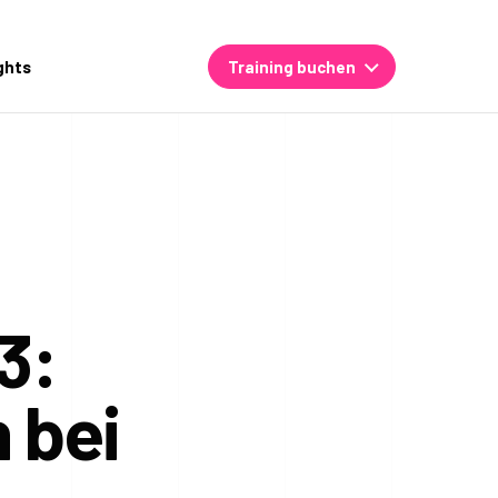
ghts
Training buchen
3:
 bei