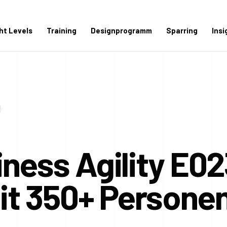
ght Levels
Training
Designprogramm
Sparring
Insi
ness Agility E02
mit 350+ Personen