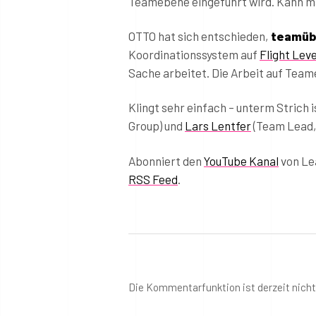
Teamebene eingeführt wird. Kann man 
OTTO hat sich entschieden,
teamüb
Koordinationssystem auf
Flight Leve
Sache arbeitet. Die Arbeit auf Team
Klingt sehr einfach – unterm Strich i
Group) und
Lars Lentfer
(Team Lead,
Abonniert den
YouTube Kanal
von Lea
RSS Feed
.
Die Kommentarfunktion ist derzeit nich