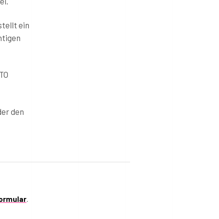
el.
tellt ein
htigen
TTO
er den
ormular
.