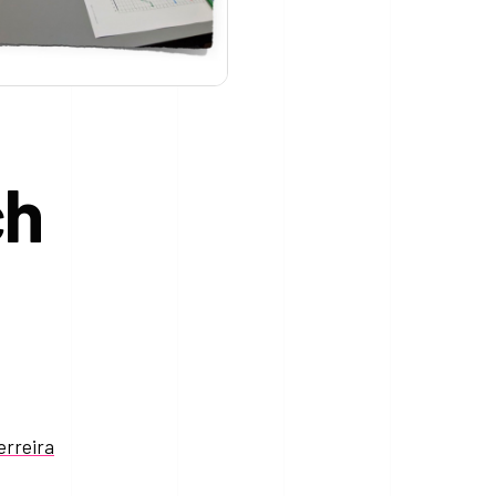
ch
erreira