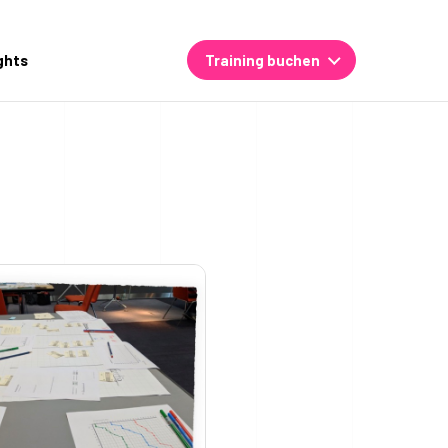
ghts
Training buchen