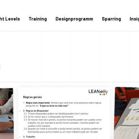
ght Levels
Training
Designprogramm
Sparring
Insi