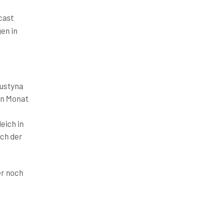
cast
en in
Justyna
en Monat
eich in
uch der
er noch