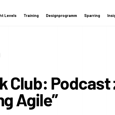
ght Levels
Training
Designprogramm
Sparring
Insi
k Club: Podcast 
ng Agile”