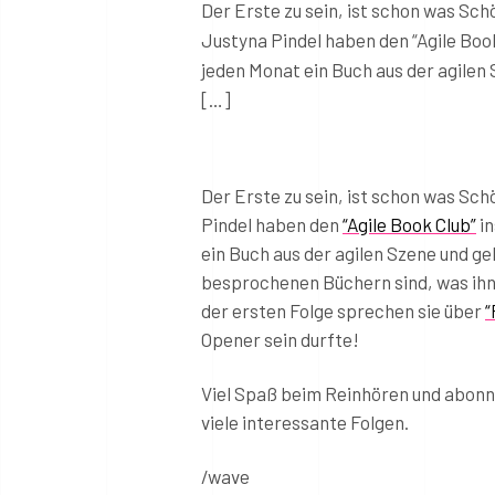
Der Erste zu sein, ist schon was Schö
Justyna Pindel haben den “Agile Book
jeden Monat ein Buch aus der agilen 
[…]
Der Erste zu sein, ist schon was Schö
Pindel haben den
“Agile Book Club”
in
ein Buch aus der agilen Szene und ge
besprochenen Büchern sind, was ihne
der ersten Folge sprechen sie über
“
Opener sein durfte!
Viel Spaß beim Reinhören und abonni
viele interessante Folgen.
/wave