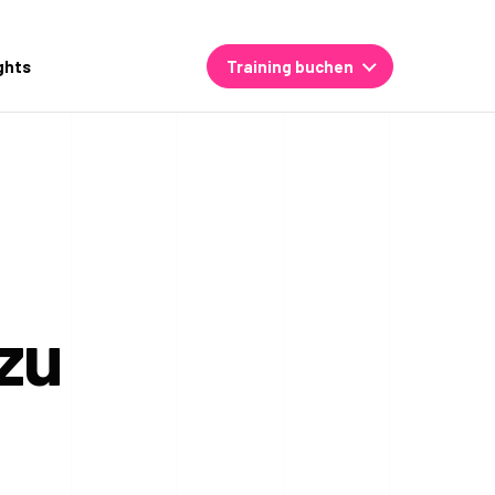
ghts
Training buchen
zu