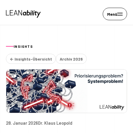
Menü
INSIGHTS
← Insights-Übersicht
Archiv 2026
28. Januar 2026
Dr. Klaus Leopold
Alles ist Prio 1? Dann hast 