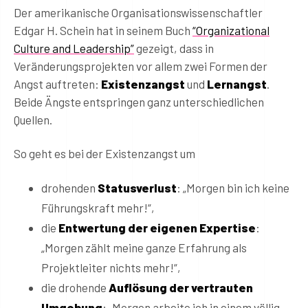
Der amerikanische Organisationswissenschaftler
Edgar H. Schein hat in seinem Buch
“Organizational
Culture and Leadership”
gezeigt, dass in
Veränderungsprojekten vor allem zwei Formen der
Angst auftreten:
Existenzangst
und
Lernangst
.
Beide Ängste entspringen ganz unterschiedlichen
Quellen.
So geht es bei der Existenzangst um
drohenden
Statusverlust
: „Morgen bin ich keine
Führungskraft mehr!“,
die
Entwertung der eigenen Expertise
:
„Morgen zählt meine ganze Erfahrung als
Projektleiter nichts mehr!“,
die drohende
Auflösung der vertrauten
Umgebung
: „Morgen arbeite ich in einem völlig