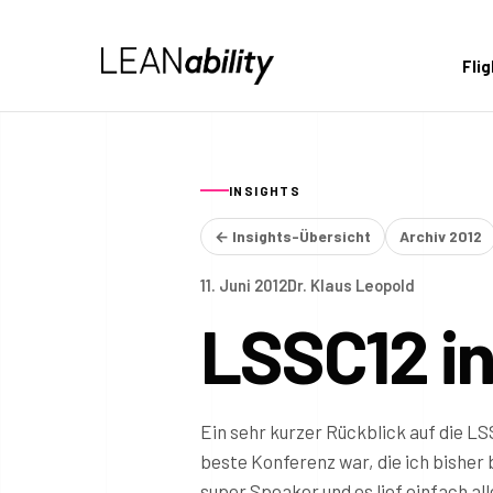
Fli
INSIGHTS
← Insights-Übersicht
Archiv 2012
11. Juni 2012
Dr. Klaus Leopold
LSSC12 i
Ein sehr kurzer Rückblick auf die L
beste Konferenz war, die ich bisher 
super Speaker und es lief einfach a