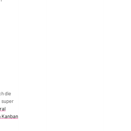
ch die
, super
ral
n Kanban