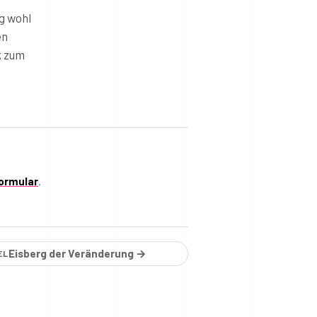
g wohl
en
k zum
ormular
.
Eisberg der Veränderung →
EL