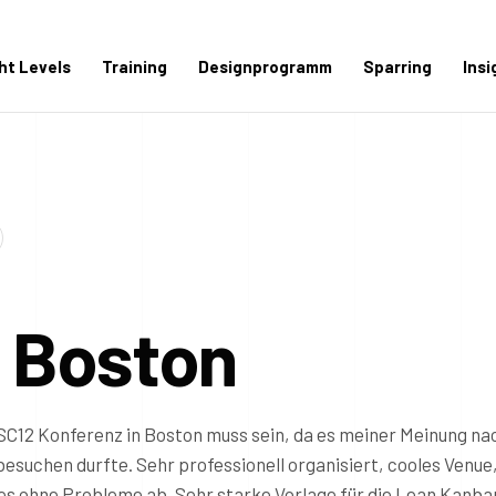
ght Levels
Training
Designprogramm
Sparring
Insi
n Boston
SSC12 Konferenz in Boston muss sein, da es meiner Meinung na
besuchen durfte. Sehr professionell organisiert, cooles Venue
lles ohne Probleme ab. Sehr starke Vorlage für die Lean Kanba