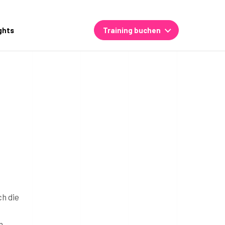
ghts
Training buchen
ch die
,
n