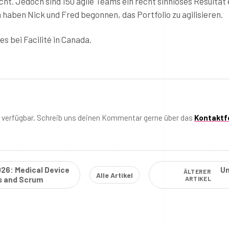
ht. Jedoch sind 150 agile Teams ein recht sinnloses Resultat 
haben Nick und Fred begonnen, das Portfolio zu agilisieren.
s bei Facilité in Canada.
t verfügbar. Schreib uns deinen Kommentar gerne über das
Kontaktf
026: Medical Device
Um
ÄLTERER
Alle Artikel
ls and Scrum
ARTIKEL