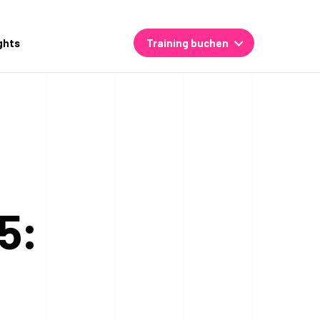
ghts
Training buchen
5: