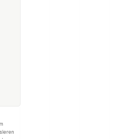
im
isieren