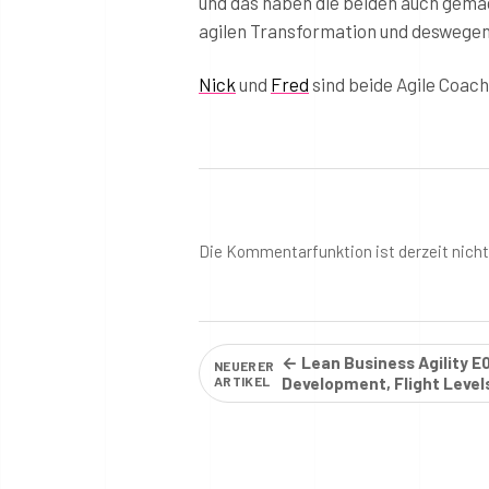
und das haben die beiden auch gemac
agilen Transformation und deswegen 
Nick
und
Fred
sind beide Agile Coache
Die Kommentarfunktion ist derzeit nich
← Lean Business Agility E
NEUERER
ARTIKEL
Development, Flight Leve