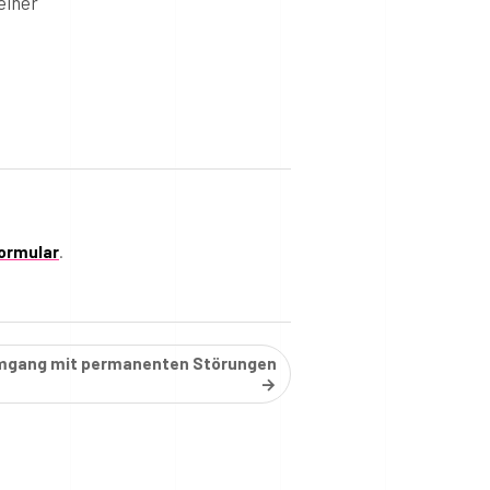
einer
ormular
.
gang mit permanenten Störungen
→