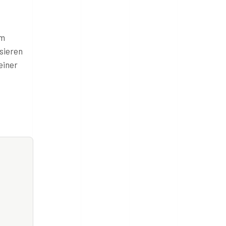
im
isieren
einer