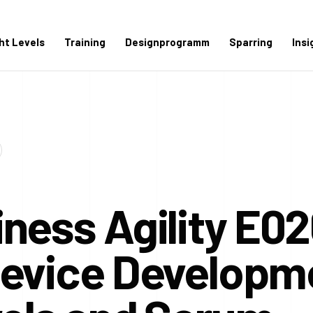
ght Levels
Training
Designprogramm
Sparring
Insi
ness Agility E02
Device Developm