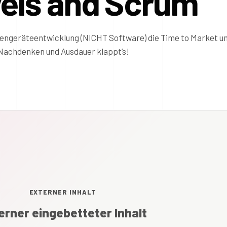
vels and Scrum
izengeräteentwicklung (NICHT Software) die Time to Market u
s, Nachdenken und Ausdauer klappt’s!
EXTERNER INHALT
erner eingebetteter Inhalt