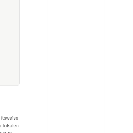
eitsweise
r lokalen
 um zu