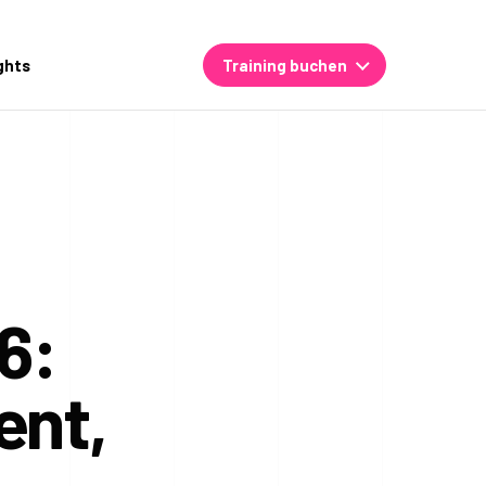
ghts
Training buchen
6:
ent,