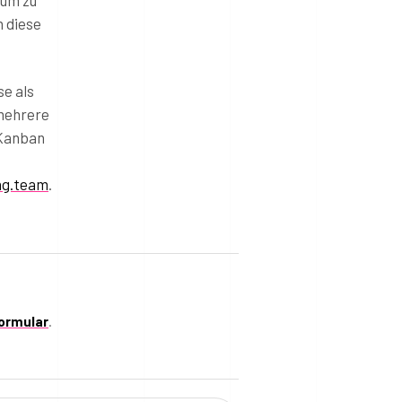
h diese
se als
 mehrere
 Kanban
g.team
.
ormular
.