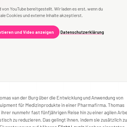
 von YouTube bereitgestellt. Wir laden es erst, wenn du
ale Cookies und externe Inhalte akzeptierst.
tieren und Video anzeigen
Datenschutzerklärung
Thomas van der Burg über die Entwicklung und Anwendung von
uipment für Medizinprodukte in einer Pharmafirma. Thomas
 ihrer nunmehr fast fünfjährigen Reise hin zu einer agilen Arb
tisch zu reduzieren. Das gelingt ihnen, indem sie zusätzlich zu
Flusssteuerung auf höheren
Flight Levels
Kanban einsetzten,