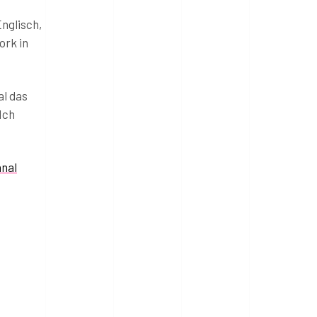
Englisch,
ork in
al das
Ich
nal