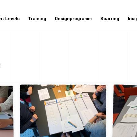
ght Levels
Training
Designprogramm
Sparring
Insi