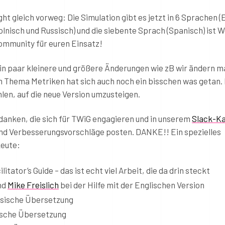
ght gleich vorweg: Die Simulation gibt es jetzt in 6 Sprachen (
olnisch und Russisch) und die siebente Sprach (Spanisch) ist W
ommunity für euren Einsatz!
ein paar kleinere und größere Änderungen wie zB wir ändern m
m Thema Metriken hat sich auch noch ein bisschen was getan. 
n, auf die neue Version umzusteigen.
danken, die sich für TWiG engagieren und in unserem
Slack-Ka
nd Verbesserungsvorschläge posten. DANKE!! Ein spezielles
Leute:
itator’s Guide – das ist echt viel Arbeit, die da drin steckt
nd
Mike Freislich
bei der Hilfe mit der Englischen Version
ösische Übersetzung
nische Übersetzung