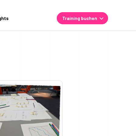
ghts
Training buchen