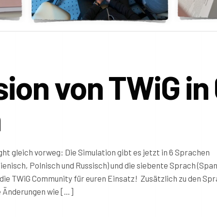
ion von TWiG in 
n
ight gleich vorweg: Die Simulation gibt es jetzt in 6 Sprachen
lienisch, Polnisch und Russisch) und die siebente Sprach (Span
n die TWiG Community für euren Einsatz! Zusätzlich zu den Sp
re Änderungen wie […]