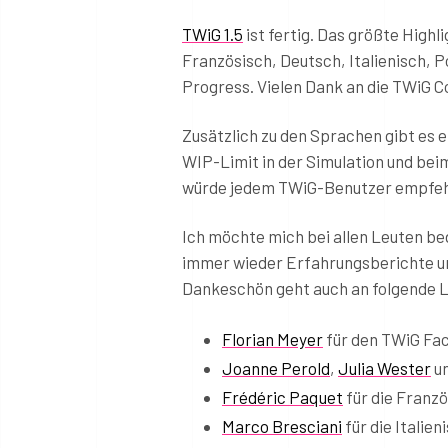
TWiG 1.5
ist fertig. Das größte Highli
Französisch, Deutsch, Italienisch, P
Progress. Vielen Dank an die TWiG C
Zusätzlich zu den Sprachen gibt es 
WIP-Limit in der Simulation und bei
würde jedem TWiG-Benutzer empfehle
Ich möchte mich bei allen Leuten be
immer wieder Erfahrungsberichte u
Dankeschön geht auch an folgende 
Florian Meyer
für den TWiG Facil
Joanne Perold
,
Julia Wester
u
Frédéric Paquet
für die Franz
Marco Bresciani
für die Italie