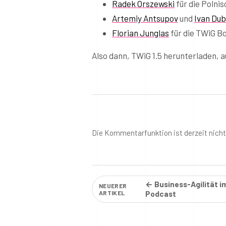
Radek Orszewski
für die Polni
Artemiy Antsupov
und
Ivan Dub
Florian Junglas
für die TWiG B
Also dann, TWiG 1.5 herunterladen, 
Die Kommentarfunktion ist derzeit nich
← Business-Agilität 
NEUERER
ARTIKEL
Podcast