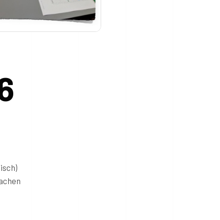
6
isch)
rachen