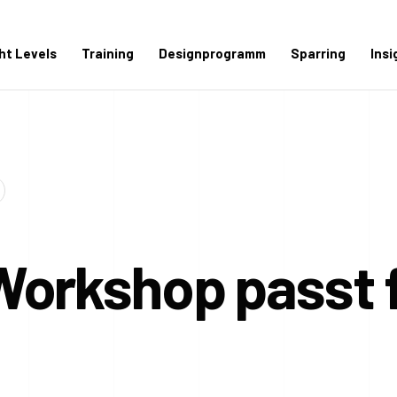
ght Levels
Training
Designprogramm
Sparring
Insi
Workshop passt 