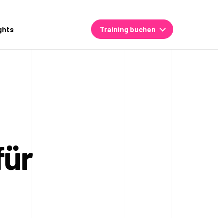
ghts
Training buchen
für