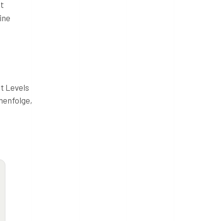
ht
ine
ht Levels
henfolge,