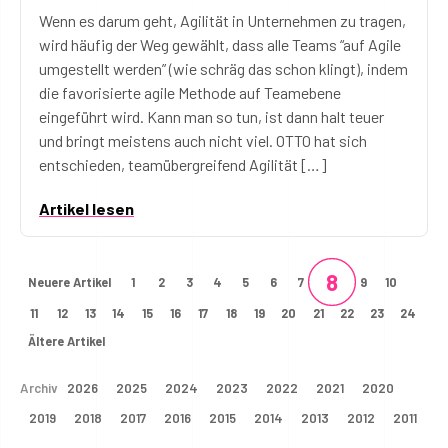
Wenn es darum geht, Agilität in Unternehmen zu tragen,
wird häufig der Weg gewählt, dass alle Teams “auf Agile
umgestellt werden” (wie schräg das schon klingt), indem
die favorisierte agile Methode auf Teamebene
eingeführt wird. Kann man so tun, ist dann halt teuer
und bringt meistens auch nicht viel. OTTO hat sich
entschieden, teamübergreifend Agilität […]
Artikel lesen
8
Neuere Artikel
1
2
3
4
5
6
7
9
10
11
12
13
14
15
16
17
18
19
20
21
22
23
24
Ältere Artikel
Archiv
2026
2025
2024
2023
2022
2021
2020
2019
2018
2017
2016
2015
2014
2013
2012
2011