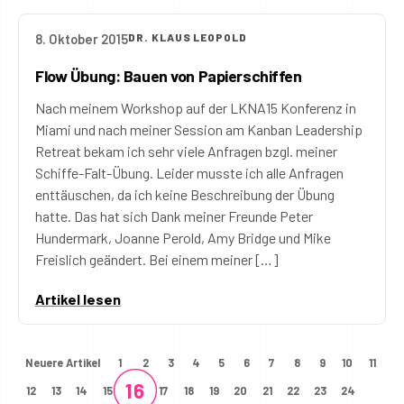
8. Oktober 2015
DR. KLAUS LEOPOLD
Flow Übung: Bauen von Papierschiffen
Nach meinem Workshop auf der LKNA15 Konferenz in
Miami und nach meiner Session am Kanban Leadership
Retreat bekam ich sehr viele Anfragen bzgl. meiner
Schiffe-Falt-Übung. Leider musste ich alle Anfragen
enttäuschen, da ich keine Beschreibung der Übung
hatte. Das hat sich Dank meiner Freunde Peter
Hundermark, Joanne Perold, Amy Bridge und Mike
Freislich geändert. Bei einem meiner […]
Artikel lesen
Neuere Artikel
1
2
3
4
5
6
7
8
9
10
11
16
12
13
14
15
17
18
19
20
21
22
23
24